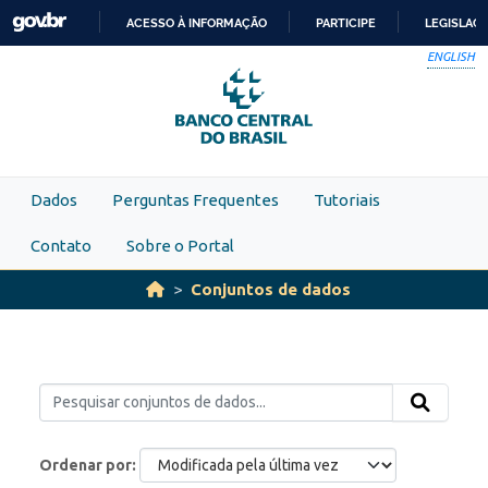
Skip to main content
ACESSO À INFORMAÇÃO
PARTICIPE
LEGISLAÇ
IR
ENGLISH
PARA
O
CONTEÚDO
Dados
Perguntas Frequentes
Tutoriais
Contato
Sobre o Portal
Conjuntos de dados
Ordenar por