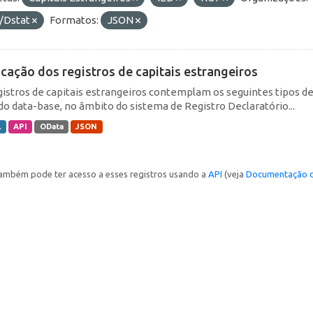
/Dstat
Formatos:
JSON
icação dos registros de capitais estrangeiros
gistros de capitais estrangeiros contemplam os seguintes tipos d
do data-base, no âmbito do sistema de Registro Declaratório...
L
API
OData
JSON
ambém pode ter acesso a esses registros usando a
API
(veja
Documentação d