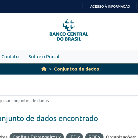
ACESSO À INFORMAÇÃO
IR
PARA
O
CONTEÚDO
Contato
Sobre o Portal
Conjuntos de dados
onjunto de dados encontrado
etas:
Capitais Estrangeiros
IED
ROF
Organizações: