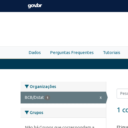
Skip to main content
Dados
Perguntas Frequentes
Tutoriais
Organizações
BCB/Dstat
x
1
1 c
Grupos
Etiqu
Não há Grupos que correspondam a