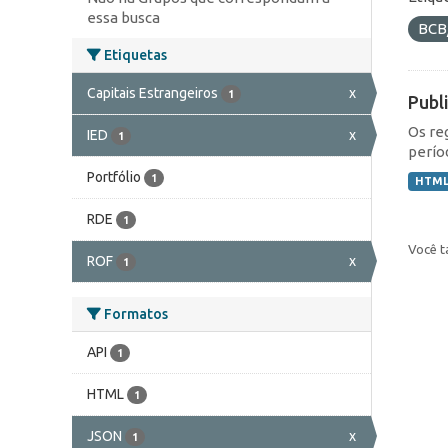
essa busca
BCB
Etiquetas
Capitais Estrangeiros
x
1
Publ
Os re
IED
x
1
perío
Portfólio
1
HTM
RDE
1
Você t
ROF
x
1
Formatos
API
1
HTML
1
JSON
x
1