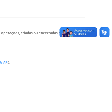
e operações, criadas ou encerradas em cada
a API
).