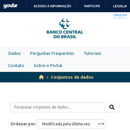
Skip to main content
ACESSO À INFORMAÇÃO
PARTICIPE
LEGISLAÇ
IR
ENGLISH
PARA
O
CONTEÚDO
Dados
Perguntas Frequentes
Tutoriais
Contato
Sobre o Portal
Conjuntos de dados
Ordenar por