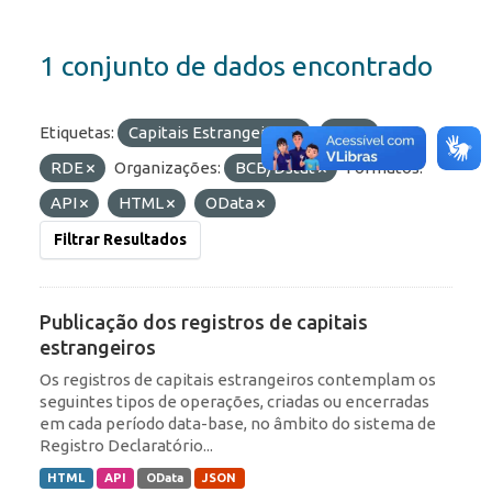
1 conjunto de dados encontrado
Etiquetas:
Capitais Estrangeiros
IED
RDE
Organizações:
BCB/Dstat
Formatos:
API
HTML
OData
Filtrar Resultados
Publicação dos registros de capitais
estrangeiros
Os registros de capitais estrangeiros contemplam os
seguintes tipos de operações, criadas ou encerradas
em cada período data-base, no âmbito do sistema de
Registro Declaratório...
HTML
API
OData
JSON