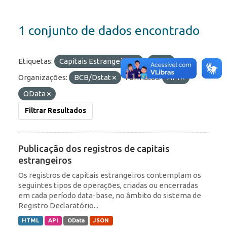
1 conjunto de dados encontrado
Etiquetas:
Capitais Estrangeiros
IED
Organizações:
BCB/Dstat
Formatos:
API
OData
Filtrar Resultados
Publicação dos registros de capitais
estrangeiros
Os registros de capitais estrangeiros contemplam os
seguintes tipos de operações, criadas ou encerradas
em cada período data-base, no âmbito do sistema de
Registro Declaratório...
HTML
API
OData
JSON