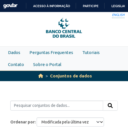
Skip to main content
ACESSO À INFORMAÇÃO
PARTICIPE
LEGISLAÇ
IR
ENGLISH
PARA
O
CONTEÚDO
Dados
Perguntas Frequentes
Tutoriais
Contato
Sobre o Portal
Conjuntos de dados
Ordenar por