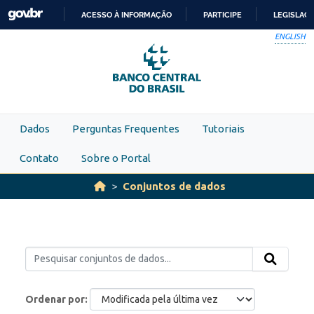
Skip to main content
ACESSO À INFORMAÇÃO
PARTICIPE
LEGISLAÇ
IR
ENGLISH
PARA
O
CONTEÚDO
Dados
Perguntas Frequentes
Tutoriais
Contato
Sobre o Portal
Conjuntos de dados
Ordenar por