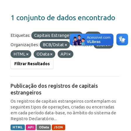
1 conjunto de dados encontrado
Etiquetas:
Capitais Estrangeiros
IED
Organizações:
BCB/Dstat
Formatos:
JSON
HTML
OData
API
Filtrar Resultados
Publicação dos registros de capitais
estrangeiros
Os registros de capitais estrangeiros contemplam os
seguintes tipos de operações, criadas ou encerradas
em cada período data-base, no âmbito do sistema de
Registro Declaratório...
HTML
API
OData
JSON