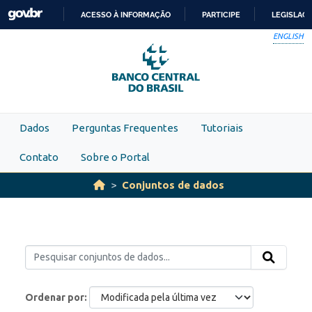
Skip to main content
ACESSO À INFORMAÇÃO
PARTICIPE
LEGISLAÇ
IR
ENGLISH
PARA
O
CONTEÚDO
Dados
Perguntas Frequentes
Tutoriais
Contato
Sobre o Portal
Conjuntos de dados
Ordenar por