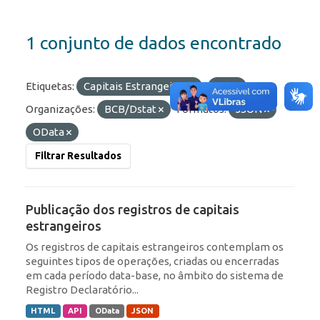
1 conjunto de dados encontrado
Etiquetas:
Capitais Estrangeiros
IED
Organizações:
BCB/Dstat
Formatos:
JSON
OData
Filtrar Resultados
Publicação dos registros de capitais
estrangeiros
Os registros de capitais estrangeiros contemplam os
seguintes tipos de operações, criadas ou encerradas
em cada período data-base, no âmbito do sistema de
Registro Declaratório...
HTML
API
OData
JSON