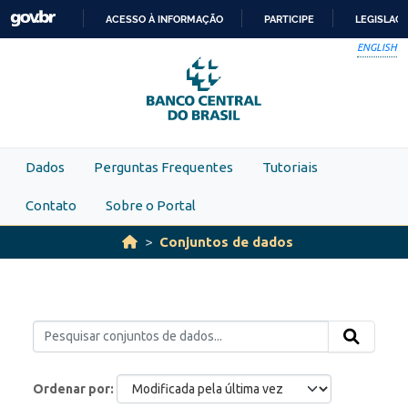
Skip to main content
ACESSO À INFORMAÇÃO
PARTICIPE
LEGISLAÇ
IR
ENGLISH
PARA
O
CONTEÚDO
Dados
Perguntas Frequentes
Tutoriais
Contato
Sobre o Portal
Conjuntos de dados
Ordenar por