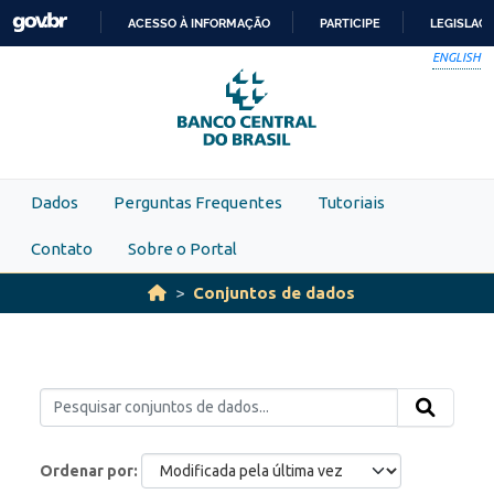
Skip to main content
ACESSO À INFORMAÇÃO
PARTICIPE
LEGISLAÇ
IR
ENGLISH
PARA
O
CONTEÚDO
Dados
Perguntas Frequentes
Tutoriais
Contato
Sobre o Portal
Conjuntos de dados
Ordenar por