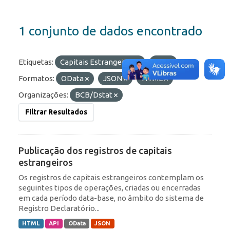
1 conjunto de dados encontrado
Etiquetas:
Capitais Estrangeiros
IED
Formatos:
OData
JSON
HTML
Organizações:
BCB/Dstat
Filtrar Resultados
Publicação dos registros de capitais
estrangeiros
Os registros de capitais estrangeiros contemplam os
seguintes tipos de operações, criadas ou encerradas
em cada período data-base, no âmbito do sistema de
Registro Declaratório...
HTML
API
OData
JSON