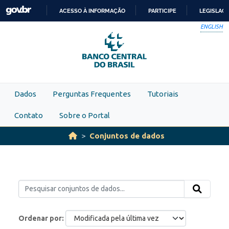
Skip to main content
ACESSO À INFORMAÇÃO
PARTICIPE
LEGISLAÇ
IR
ENGLISH
PARA
O
CONTEÚDO
Dados
Perguntas Frequentes
Tutoriais
Contato
Sobre o Portal
Conjuntos de dados
Ordenar por