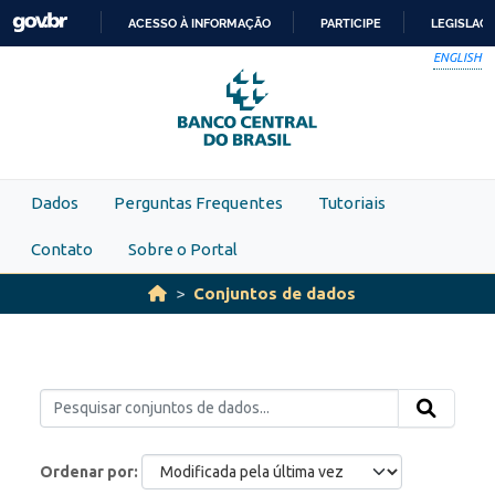
Skip to main content
ACESSO À INFORMAÇÃO
PARTICIPE
LEGISLAÇ
IR
ENGLISH
PARA
O
CONTEÚDO
Dados
Perguntas Frequentes
Tutoriais
Contato
Sobre o Portal
Conjuntos de dados
Ordenar por