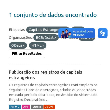
1 conjunto de dados encontrado
Etiquetas:
Capitais Estrangeiros
IED
Organizações:
BCB/Dstat
Formatos:
JSON
OData
HTML
Filtrar Resultados
Publicação dos registros de capitais
estrangeiros
Os registros de capitais estrangeiros contemplam os
seguintes tipos de operações, criadas ou encerradas
em cada período data-base, no âmbito do sistema de
Registro Declaratório...
HTML
API
OData
JSON