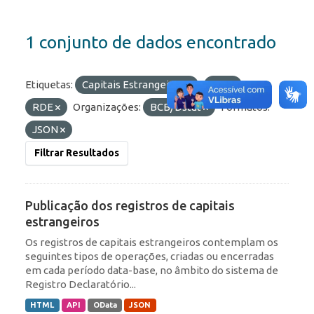
1 conjunto de dados encontrado
Etiquetas:
Capitais Estrangeiros
IED
RDE
Organizações:
BCB/Dstat
Formatos:
JSON
Filtrar Resultados
Publicação dos registros de capitais
estrangeiros
Os registros de capitais estrangeiros contemplam os
seguintes tipos de operações, criadas ou encerradas
em cada período data-base, no âmbito do sistema de
Registro Declaratório...
HTML
API
OData
JSON