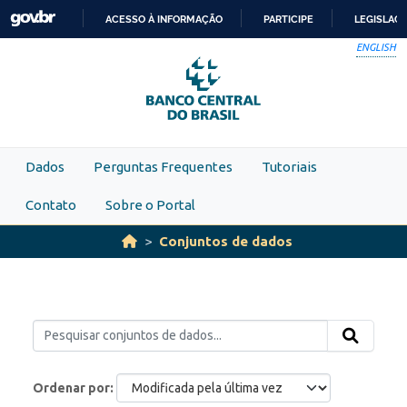
Skip to main content
ACESSO À INFORMAÇÃO
PARTICIPE
LEGISLAÇ
IR
ENGLISH
PARA
O
CONTEÚDO
Dados
Perguntas Frequentes
Tutoriais
Contato
Sobre o Portal
Conjuntos de dados
Ordenar por