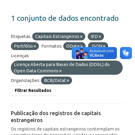
1 conjunto de dados encontrado
Etiquetas:
Capitais Estrangeiros
IED
Portfólio
Formatos:
OData
JSON
Licenças:
Licença Aberta para Bases de Dados (ODbL) do
Open Data Commons
Organizações:
BCB/Dstat
Filtrar Resultados
Publicação dos registros de capitais
estrangeiros
Os registros de capitais estrangeiros contemplam os
seguintes tipos de operações, criadas ou encerradas