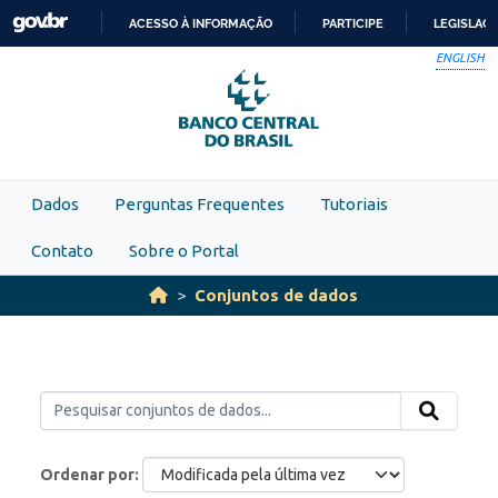
Skip to main content
ACESSO À INFORMAÇÃO
PARTICIPE
LEGISLAÇ
IR
ENGLISH
PARA
O
CONTEÚDO
Dados
Perguntas Frequentes
Tutoriais
Contato
Sobre o Portal
Conjuntos de dados
Ordenar por