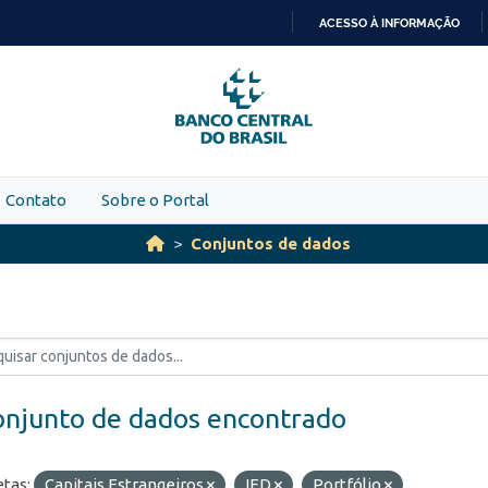
ACESSO À INFORMAÇÃO
IR
PARA
O
CONTEÚDO
Contato
Sobre o Portal
Conjuntos de dados
onjunto de dados encontrado
etas:
Capitais Estrangeiros
IED
Portfólio