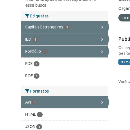
essa busca
Organ
Etiquetas
Lic
Capitais Estrangeiros
x
1
Publ
IED
x
1
Os re
Portfólio
x
1
perío
HTM
RDE
1
ROF
1
Você t
Formatos
API
x
1
HTML
1
JSON
1