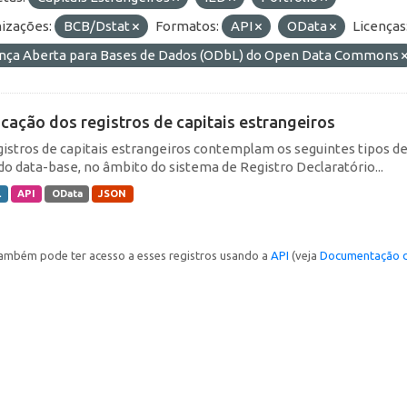
izações:
BCB/Dstat
Formatos:
API
OData
Licenças
ença Aberta para Bases de Dados (ODbL) do Open Data Commons
icação dos registros de capitais estrangeiros
gistros de capitais estrangeiros contemplam os seguintes tipos d
do data-base, no âmbito do sistema de Registro Declaratório...
L
API
OData
JSON
ambém pode ter acesso a esses registros usando a
API
(veja
Documentação d