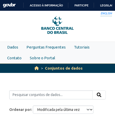
Skip to main content
ACESSO À INFORMAÇÃO
PARTICIPE
LEGISLAÇ
IR
ENGLISH
PARA
O
CONTEÚDO
Dados
Perguntas Frequentes
Tutoriais
Contato
Sobre o Portal
Conjuntos de dados
Ordenar por