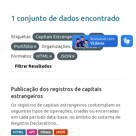
1 conjunto de dados encontrado
Etiquetas:
Capitais Estrangeiros
IED
Portfólio
Organizações:
BCB/Dstat
Formatos:
HTML
JSON
Filtrar Resultados
Publicação dos registros de capitais
estrangeiros
Os registros de capitais estrangeiros contemplam os
seguintes tipos de operações, criadas ou encerradas
em cada período data-base, no âmbito do sistema de
Registro Declaratório...
HTML
API
OData
JSON