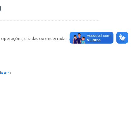
e operações, criadas ou encerradas em cada
a API
).