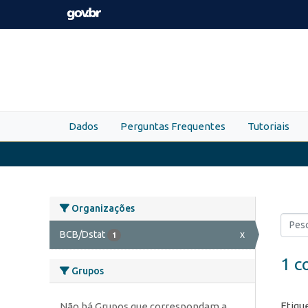
Skip to main content
Dados
Perguntas Frequentes
Tutoriais
Organizações
BCB/Dstat
x
1
1 c
Grupos
Etiqu
Não há Grupos que correspondam a