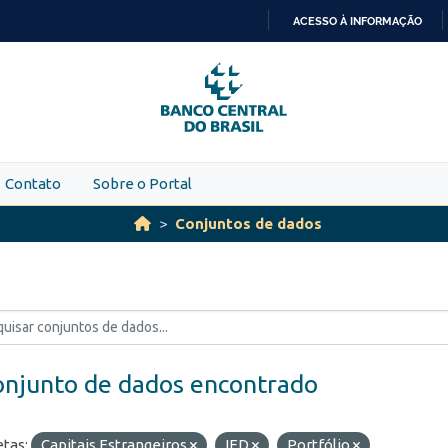
ACESSO À INFORMAÇÃO
IR
PARA
O
CONTEÚDO
Contato
Sobre o Portal
Conjuntos de dados
onjunto de dados encontrado
etas:
Capitais Estrangeiros
IED
Portfólio