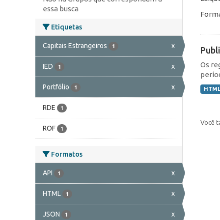
essa busca
Forma
Etiquetas
Capitais Estrangeiros
x
1
Publ
Os re
IED
x
1
perío
Portfólio
x
1
HTM
RDE
1
Você t
ROF
1
Formatos
API
x
1
HTML
x
1
JSON
x
1