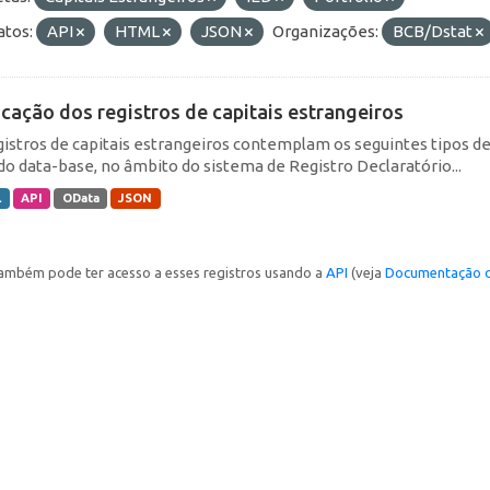
tos:
API
HTML
JSON
Organizações:
BCB/Dstat
icação dos registros de capitais estrangeiros
gistros de capitais estrangeiros contemplam os seguintes tipos d
do data-base, no âmbito do sistema de Registro Declaratório...
L
API
OData
JSON
ambém pode ter acesso a esses registros usando a
API
(veja
Documentação d