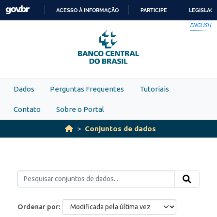
Skip to main content
ACESSO À INFORMAÇÃO
PARTICIPE
LEGISLAÇ
IR
ENGLISH
PARA
O
CONTEÚDO
Dados
Perguntas Frequentes
Tutoriais
Contato
Sobre o Portal
Conjuntos de dados
Ordenar por