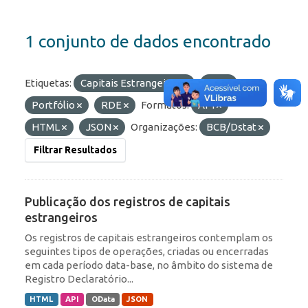
1 conjunto de dados encontrado
Etiquetas:
Capitais Estrangeiros
IED
Portfólio
RDE
Formatos:
API
HTML
JSON
Organizações:
BCB/Dstat
Filtrar Resultados
Publicação dos registros de capitais
estrangeiros
Os registros de capitais estrangeiros contemplam os
seguintes tipos de operações, criadas ou encerradas
em cada período data-base, no âmbito do sistema de
Registro Declaratório...
HTML
API
OData
JSON