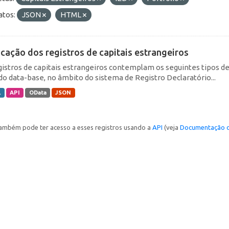
tos:
JSON
HTML
icação dos registros de capitais estrangeiros
gistros de capitais estrangeiros contemplam os seguintes tipos d
do data-base, no âmbito do sistema de Registro Declaratório...
L
API
OData
JSON
ambém pode ter acesso a esses registros usando a
API
(veja
Documentação d