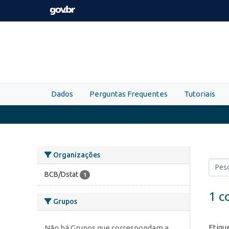
Skip to main content
Dados
Perguntas Frequentes
Tutoriais
Organizações
BCB/Dstat
1
1 c
Grupos
Etiqu
Não há Grupos que correspondam a