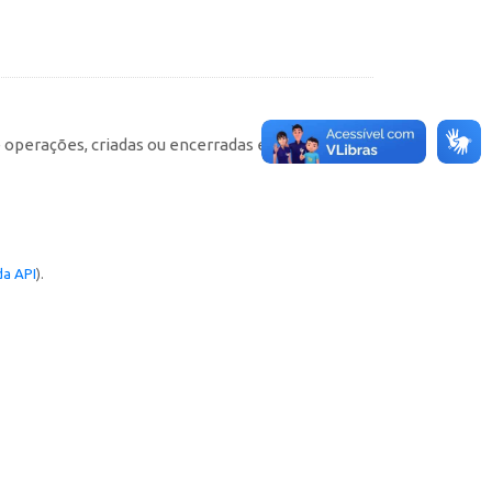
e operações, criadas ou encerradas em cada
a API
).