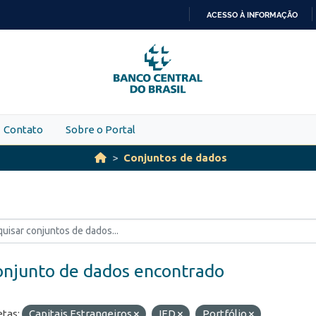
ACESSO À INFORMAÇÃO
IR
PARA
O
CONTEÚDO
Contato
Sobre o Portal
Conjuntos de dados
onjunto de dados encontrado
etas:
Capitais Estrangeiros
IED
Portfólio