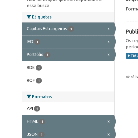
essa busca
Forma
Etiquetas
Capitais Estrangeiros
x
1
Publ
Os re
IED
x
1
perío
Portfólio
x
1
HTM
RDE
1
Você t
ROF
1
Formatos
API
1
HTML
x
1
JSON
x
1