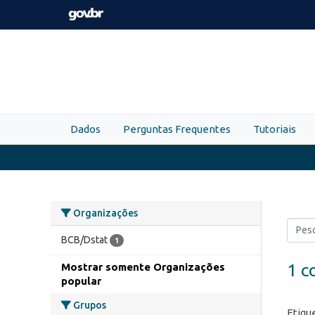
Skip to main content
Dados
Perguntas Frequentes
Tutoriais
Organizações
BCB/Dstat
1
1 c
Mostrar somente Organizações
popular
Grupos
Etiqu