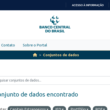
ACESSO À INFORMAÇÃO
IR
PARA
O
CONTEÚDO
Contato
Sobre o Portal
Conjuntos de dados
onjunto de dados encontrado
etas:
Capitais Estrangeiros
IED
Portfólio
ROF