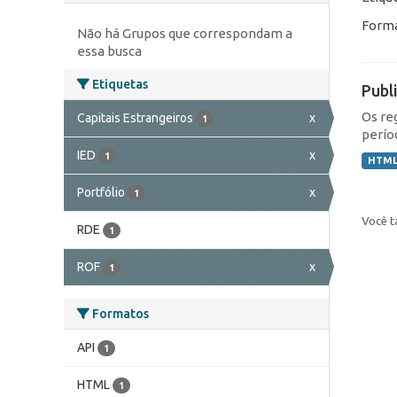
Forma
Não há Grupos que correspondam a
essa busca
Etiquetas
Publ
Os re
Capitais Estrangeiros
x
1
perío
IED
x
1
HTM
Portfólio
x
1
Você t
RDE
1
ROF
x
1
Formatos
API
1
HTML
1