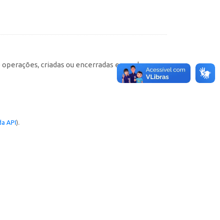
e operações, criadas ou encerradas em cada
a API
).