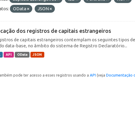
tos:
OData
JSON
icação dos registros de capitais estrangeiros
gistros de capitais estrangeiros contemplam os seguintes tipos d
do data-base, no âmbito do sistema de Registro Declaratório...
L
API
OData
JSON
ambém pode ter acesso a esses registros usando a
API
(veja
Documentação d