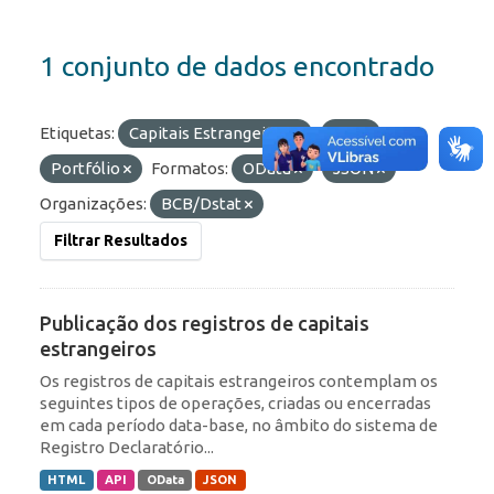
1 conjunto de dados encontrado
Etiquetas:
Capitais Estrangeiros
IED
Portfólio
Formatos:
OData
JSON
Organizações:
BCB/Dstat
Filtrar Resultados
Publicação dos registros de capitais
estrangeiros
Os registros de capitais estrangeiros contemplam os
seguintes tipos de operações, criadas ou encerradas
em cada período data-base, no âmbito do sistema de
Registro Declaratório...
HTML
API
OData
JSON