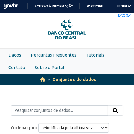
Skip to main content
ACESSO À INFORMAÇÃO
PARTICIPE
LEGISLAÇ
IR
ENGLISH
PARA
O
CONTEÚDO
Dados
Perguntas Frequentes
Tutoriais
Contato
Sobre o Portal
Conjuntos de dados
Ordenar por