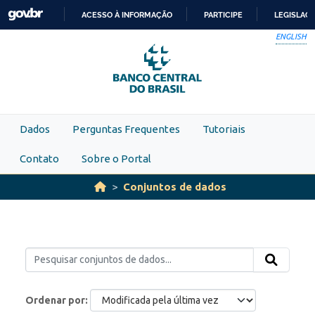
Skip to main content
ACESSO À INFORMAÇÃO
PARTICIPE
LEGISLAÇ
IR
ENGLISH
PARA
O
CONTEÚDO
Dados
Perguntas Frequentes
Tutoriais
Contato
Sobre o Portal
Conjuntos de dados
Ordenar por