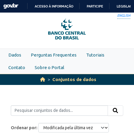
Skip to main content
ACESSO À INFORMAÇÃO
PARTICIPE
LEGISLAÇ
IR
ENGLISH
PARA
O
CONTEÚDO
Dados
Perguntas Frequentes
Tutoriais
Contato
Sobre o Portal
Conjuntos de dados
Ordenar por