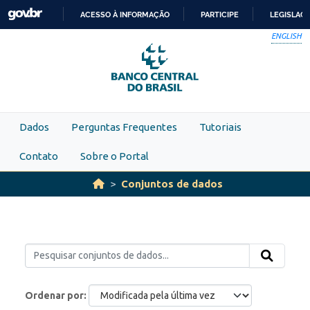
Skip to main content
ACESSO À INFORMAÇÃO
PARTICIPE
LEGISLAÇ
IR
ENGLISH
PARA
O
CONTEÚDO
Dados
Perguntas Frequentes
Tutoriais
Contato
Sobre o Portal
Conjuntos de dados
Ordenar por