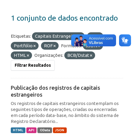
1 conjunto de dados encontrado
Etiquetas:
Capitais Estrangeiros
IED
Portfólio
ROF
Formatos:
JSON
HTML
Organizações:
BCB/Dstat
Filtrar Resultados
Publicação dos registros de capitais
estrangeiros
Os registros de capitais estrangeiros contemplam os
seguintes tipos de operações, criadas ou encerradas
em cada período data-base, no âmbito do sistema de
Registro Declaratório...
HTML
API
OData
JSON