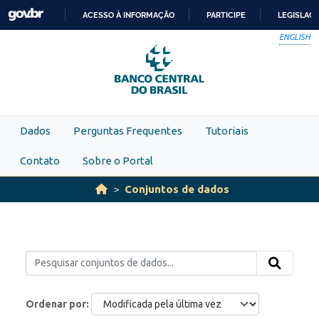
Skip to main content
ACESSO À INFORMAÇÃO
PARTICIPE
LEGISLAÇ
IR
ENGLISH
PARA
O
CONTEÚDO
Dados
Perguntas Frequentes
Tutoriais
Contato
Sobre o Portal
Conjuntos de dados
Ordenar por