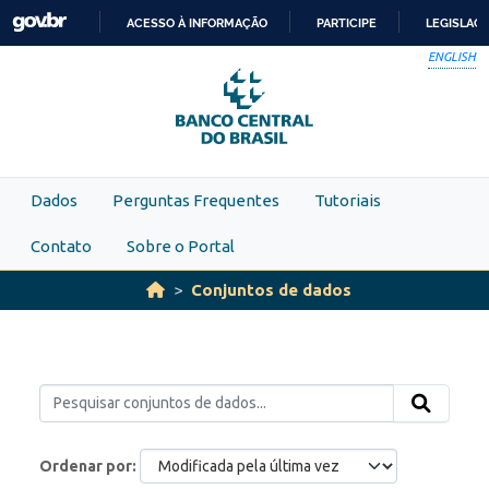
Skip to main content
ACESSO À INFORMAÇÃO
PARTICIPE
LEGISLAÇ
IR
ENGLISH
PARA
O
CONTEÚDO
Dados
Perguntas Frequentes
Tutoriais
Contato
Sobre o Portal
Conjuntos de dados
Ordenar por