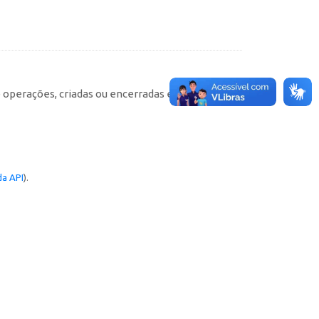
e operações, criadas ou encerradas em cada
a API
).