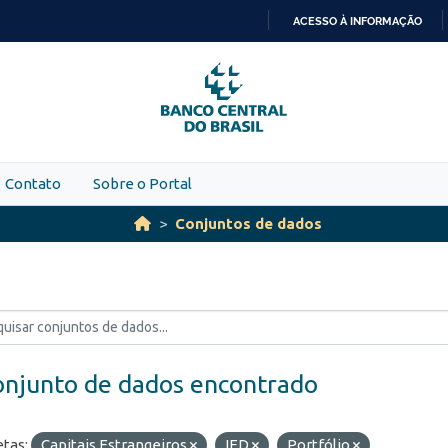
ACESSO À INFORMAÇÃO
IR
PARA
O
CONTEÚDO
Contato
Sobre o Portal
Conjuntos de dados
onjunto de dados encontrado
etas:
Capitais Estrangeiros
IED
Portfólio