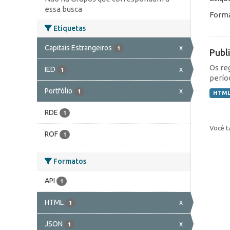
essa busca
Forma
Etiquetas
Capitais Estrangeiros
x
1
Publ
Os re
IED
x
1
perío
Portfólio
x
1
HTM
RDE
1
Você t
ROF
1
Formatos
API
1
HTML
x
1
JSON
x
1