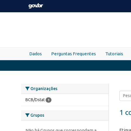
Skip to main content
Dados
Perguntas Frequentes
Tutoriais
Organizações
BCB/Dstat
1
1 c
Grupos
Etiqu
Não há Grupos que correspondam a