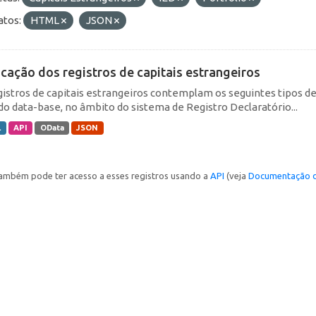
tos:
HTML
JSON
icação dos registros de capitais estrangeiros
gistros de capitais estrangeiros contemplam os seguintes tipos d
do data-base, no âmbito do sistema de Registro Declaratório...
L
API
OData
JSON
ambém pode ter acesso a esses registros usando a
API
(veja
Documentação d