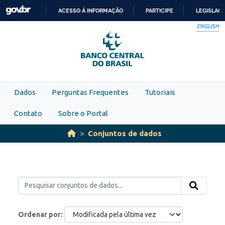
Skip to main content
ACESSO À INFORMAÇÃO
PARTICIPE
LEGISLAÇ
IR
ENGLISH
PARA
O
CONTEÚDO
Dados
Perguntas Frequentes
Tutoriais
Contato
Sobre o Portal
Conjuntos de dados
Ordenar por