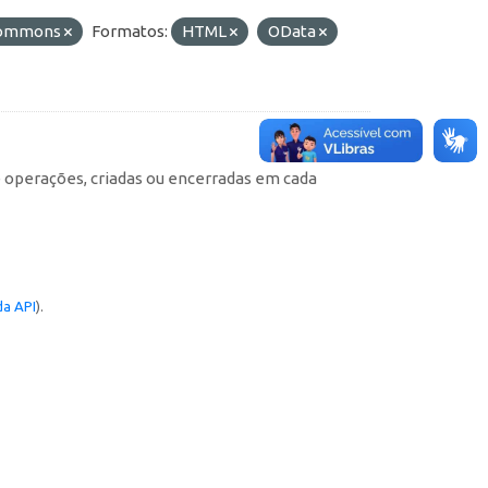
 Commons
Formatos:
HTML
OData
e operações, criadas ou encerradas em cada
a API
).