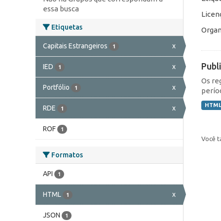
essa busca
Licen
Etiquetas
Organ
Capitais Estrangeiros
x
1
Publ
IED
x
1
Os re
Portfólio
x
1
perío
HTM
RDE
x
1
ROF
1
Você t
Formatos
API
1
HTML
x
1
JSON
1