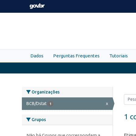
Skip to main content
Dados
Perguntas Frequentes
Tutoriais
Organizações
BCB/Dstat
x
1
1 c
Grupos
Etiqu
Não há Grupos que correspondam a