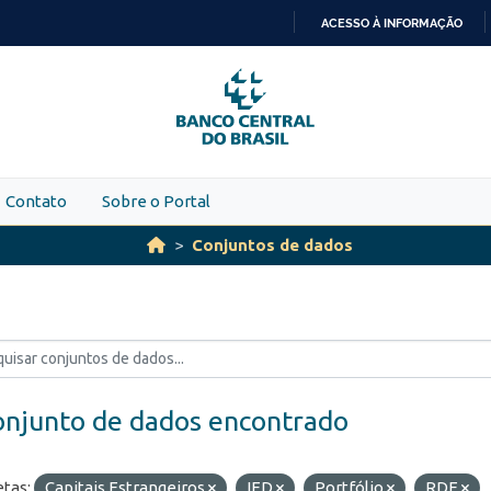
ACESSO À INFORMAÇÃO
IR
PARA
O
CONTEÚDO
Contato
Sobre o Portal
Conjuntos de dados
onjunto de dados encontrado
etas:
Capitais Estrangeiros
IED
Portfólio
RDE