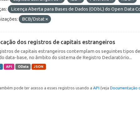
ças:
Licença Aberta para Bases de Dados (ODbL) do Open Data
izações:
BCB/Dstat
icação dos registros de capitais estrangeiros
gistros de capitais estrangeiros contemplam os seguintes tipos d
do data-base, no âmbito do sistema de Registro Declaratório...
L
API
OData
JSON
ambém pode ter acesso a esses registros usando a
API
(veja
Documentação d