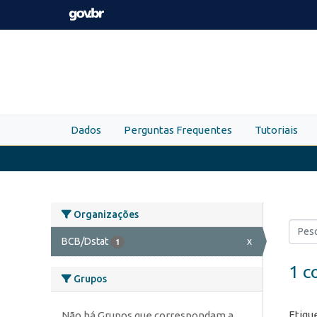
Skip to main content
Dados
Perguntas Frequentes
Tutoriais
Organizações
BCB/Dstat
x
1
1 c
Grupos
Etiqu
Não há Grupos que correspondam a