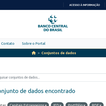
ACESSO À INFORMAÇÃO
IR
PARA
O
CONTEÚDO
Contato
Sobre o Portal
Conjuntos de dados
onjunto de dados encontrado
etas:
Capitais Estrangeiros
IED
Portfólio
RDE