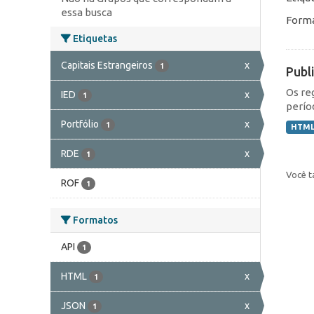
essa busca
Forma
Etiquetas
Capitais Estrangeiros
x
1
Publ
Os re
IED
x
1
perío
Portfólio
x
1
HTM
RDE
x
1
Você t
ROF
1
Formatos
API
1
HTML
x
1
JSON
x
1