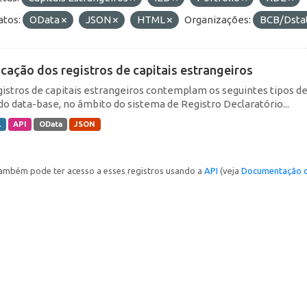
tos:
OData
JSON
HTML
Organizações:
BCB/Dsta
icação dos registros de capitais estrangeiros
gistros de capitais estrangeiros contemplam os seguintes tipos d
do data-base, no âmbito do sistema de Registro Declaratório...
L
API
OData
JSON
ambém pode ter acesso a esses registros usando a
API
(veja
Documentação d