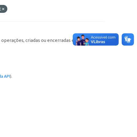
t
e operações, criadas ou encerradas em cada
a API
).