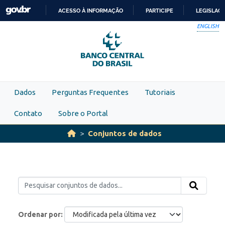
Skip to main content
ACESSO À INFORMAÇÃO
PARTICIPE
LEGISLAÇ
IR
ENGLISH
PARA
O
CONTEÚDO
Dados
Perguntas Frequentes
Tutoriais
Contato
Sobre o Portal
Conjuntos de dados
Ordenar por