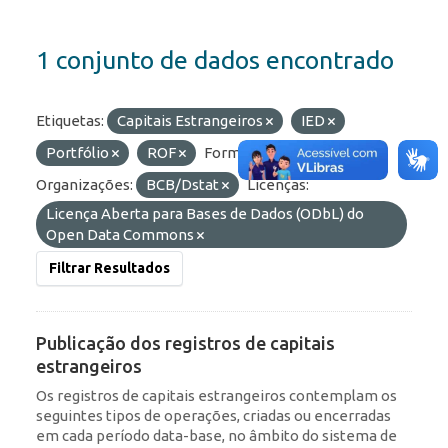
1 conjunto de dados encontrado
Etiquetas:
Capitais Estrangeiros
IED
Portfólio
ROF
Formatos:
API
Organizações:
BCB/Dstat
Licenças:
Licença Aberta para Bases de Dados (ODbL) do
Open Data Commons
Filtrar Resultados
Publicação dos registros de capitais
estrangeiros
Os registros de capitais estrangeiros contemplam os
seguintes tipos de operações, criadas ou encerradas
em cada período data-base, no âmbito do sistema de