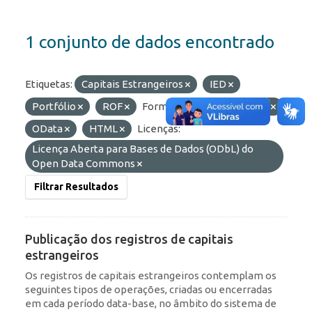
1 conjunto de dados encontrado
Etiquetas:
Capitais Estrangeiros
IED
Portfólio
ROF
Formatos:
API
JSON
OData
HTML
Licenças:
Licença Aberta para Bases de Dados (ODbL) do
Open Data Commons
Filtrar Resultados
Publicação dos registros de capitais
estrangeiros
Os registros de capitais estrangeiros contemplam os
seguintes tipos de operações, criadas ou encerradas
em cada período data-base, no âmbito do sistema de