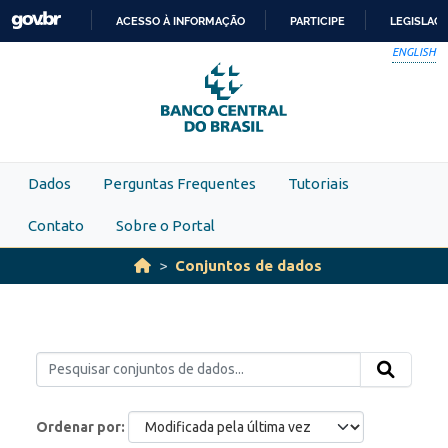
Skip to main content
ACESSO À INFORMAÇÃO
PARTICIPE
LEGISLAÇ
IR
ENGLISH
PARA
O
CONTEÚDO
Dados
Perguntas Frequentes
Tutoriais
Contato
Sobre o Portal
Conjuntos de dados
Ordenar por