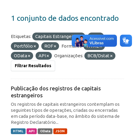
1 conjunto de dados encontrado
Etiquetas:
Capitais Estrangeiros
IED
Portfólio
ROF
Formatos:
HTML
OData
API
Organizações:
BCB/Dstat
Filtrar Resultados
Publicação dos registros de capitais
estrangeiros
Os registros de capitais estrangeiros contemplam os
seguintes tipos de operações, criadas ou encerradas
em cada período data-base, no âmbito do sistema de
Registro Declaratório...
HTML
API
OData
JSON