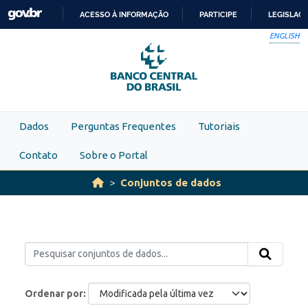
Skip to main content
ACESSO À INFORMAÇÃO
PARTICIPE
LEGISLAÇ
IR
ENGLISH
PARA
O
CONTEÚDO
Dados
Perguntas Frequentes
Tutoriais
Contato
Sobre o Portal
Conjuntos de dados
Ordenar por