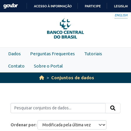
Skip to main content
ACESSO À INFORMAÇÃO
PARTICIPE
LEGISLAÇ
IR
ENGLISH
PARA
O
CONTEÚDO
Dados
Perguntas Frequentes
Tutoriais
Contato
Sobre o Portal
Conjuntos de dados
Ordenar por