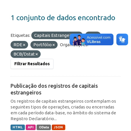
1 conjunto de dados encontrado
Etiquetas:
Capitais Estrangeiros
IED
RDE
Portfólio
Organizações:
BCB/Dstat
Filtrar Resultados
Publicação dos registros de capitais
estrangeiros
Os registros de capitais estrangeiros contemplam os
seguintes tipos de operações, criadas ou encerradas
em cada período data-base, no âmbito do sistema de
Registro Declaratório...
HTML
API
OData
JSON