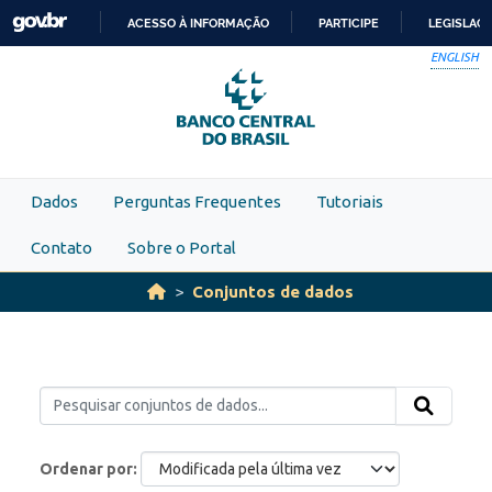
Skip to main content
ACESSO À INFORMAÇÃO
PARTICIPE
LEGISLAÇ
IR
ENGLISH
PARA
O
CONTEÚDO
Dados
Perguntas Frequentes
Tutoriais
Contato
Sobre o Portal
Conjuntos de dados
Ordenar por