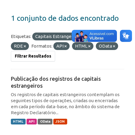
1 conjunto de dados encontrado
Etiquetas:
Capitais Estrangeiros
IED
RDE
Formatos:
API
HTML
OData
Filtrar Resultados
Publicação dos registros de capitais
estrangeiros
Os registros de capitais estrangeiros contemplam os
seguintes tipos de operações, criadas ou encerradas
em cada período data-base, no âmbito do sistema de
Registro Declaratório...
HTML
API
OData
JSON