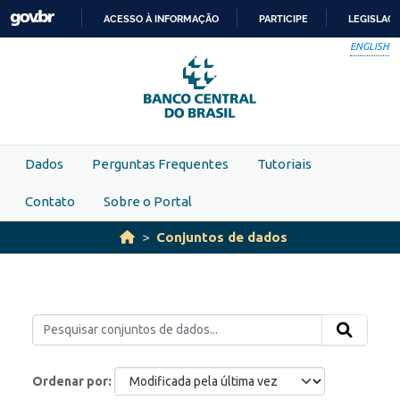
Skip to main content
ACESSO À INFORMAÇÃO
PARTICIPE
LEGISLAÇ
IR
ENGLISH
PARA
O
CONTEÚDO
Dados
Perguntas Frequentes
Tutoriais
Contato
Sobre o Portal
Conjuntos de dados
Ordenar por