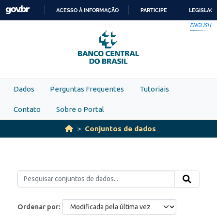
Skip to main content
ACESSO À INFORMAÇÃO
PARTICIPE
LEGISLAÇ
IR
ENGLISH
PARA
O
CONTEÚDO
Dados
Perguntas Frequentes
Tutoriais
Contato
Sobre o Portal
Conjuntos de dados
Ordenar por