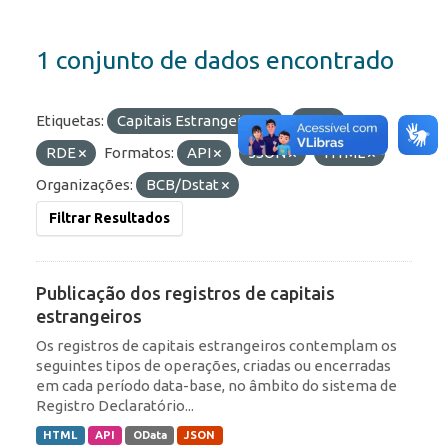
1 conjunto de dados encontrado
Etiquetas:
Capitais Estrangeiros
IED
RDE
Formatos:
API
JSON
HTML
Organizações:
BCB/Dstat
Filtrar Resultados
Publicação dos registros de capitais
estrangeiros
Os registros de capitais estrangeiros contemplam os
seguintes tipos de operações, criadas ou encerradas
em cada período data-base, no âmbito do sistema de
Registro Declaratório...
HTML
API
OData
JSON