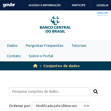
Skip to main content
ACESSO À INFORMAÇÃO
PARTICIPE
LEGISLAÇ
IR
ENGLISH
PARA
O
CONTEÚDO
Dados
Perguntas Frequentes
Tutoriais
Contato
Sobre o Portal
Conjuntos de dados
Ordenar por