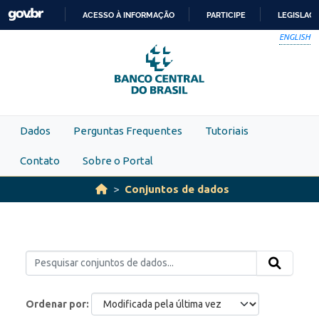
Skip to main content
ACESSO À INFORMAÇÃO
PARTICIPE
LEGISLAÇ
IR
ENGLISH
PARA
O
CONTEÚDO
Dados
Perguntas Frequentes
Tutoriais
Contato
Sobre o Portal
Conjuntos de dados
Ordenar por