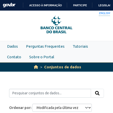
Skip to main content
ACESSO À INFORMAÇÃO
PARTICIPE
LEGISLAÇ
IR
ENGLISH
PARA
O
CONTEÚDO
Dados
Perguntas Frequentes
Tutoriais
Contato
Sobre o Portal
Conjuntos de dados
Ordenar por