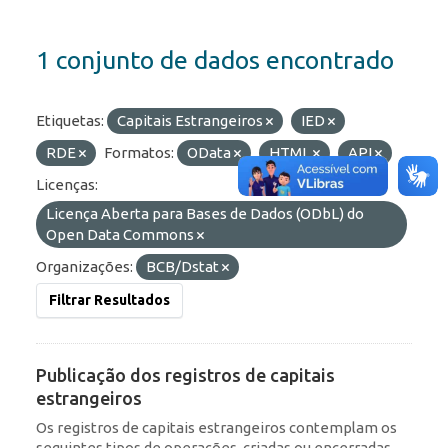
1 conjunto de dados encontrado
Etiquetas:
Capitais Estrangeiros
IED
RDE
Formatos:
OData
HTML
API
Licenças:
Licença Aberta para Bases de Dados (ODbL) do
Open Data Commons
Organizações:
BCB/Dstat
Filtrar Resultados
Publicação dos registros de capitais
estrangeiros
Os registros de capitais estrangeiros contemplam os
seguintes tipos de operações, criadas ou encerradas