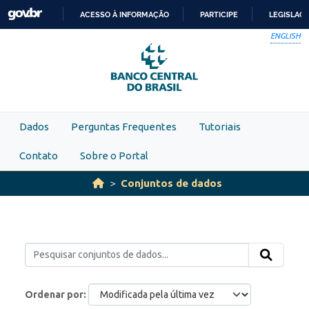
Skip to main content
ACESSO À INFORMAÇÃO
PARTICIPE
LEGISLAÇ
IR
ENGLISH
PARA
O
CONTEÚDO
Dados
Perguntas Frequentes
Tutoriais
Contato
Sobre o Portal
Conjuntos de dados
Ordenar por