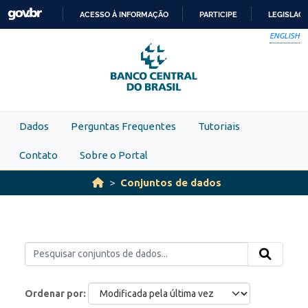
Skip to main content
ACESSO À INFORMAÇÃO
PARTICIPE
LEGISLAÇ
IR
ENGLISH
PARA
O
CONTEÚDO
Dados
Perguntas Frequentes
Tutoriais
Contato
Sobre o Portal
Conjuntos de dados
Ordenar por