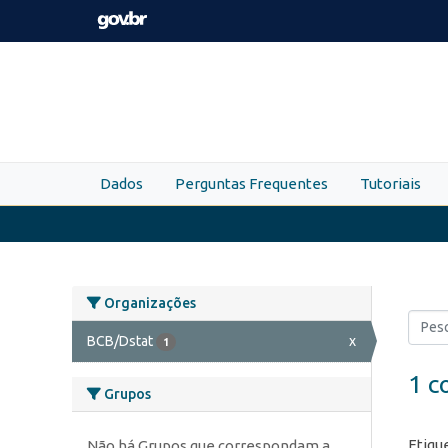
Skip to main content
Dados
Perguntas Frequentes
Tutoriais
Organizações
BCB/Dstat
x
1
1 c
Grupos
Etiqu
Não há Grupos que correspondam a