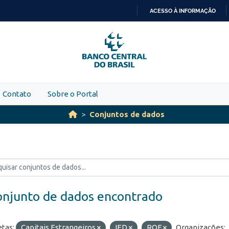
ACESSO À INFORMAÇÃO
IR
PARA
O
CONTEÚDO
Contato
Sobre o Portal
Conjuntos de dados
onjunto de dados encontrado
etas:
Capitais Estrangeiros
IED
ROF
Organizações: