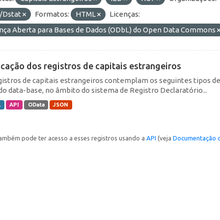
/Dstat
Formatos:
HTML
Licenças:
ença Aberta para Bases de Dados (ODbL) do Open Data Commons
icação dos registros de capitais estrangeiros
gistros de capitais estrangeiros contemplam os seguintes tipos d
do data-base, no âmbito do sistema de Registro Declaratório...
L
API
OData
JSON
ambém pode ter acesso a esses registros usando a
API
(veja
Documentação d