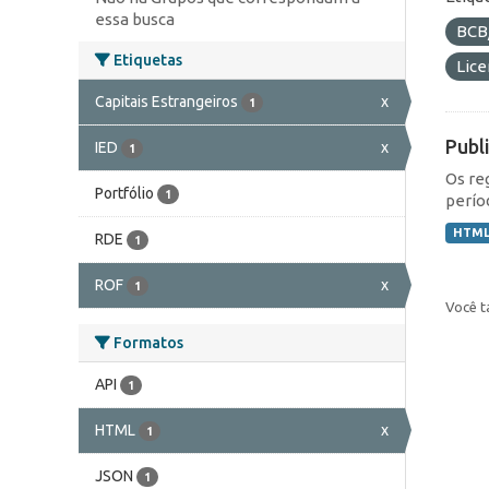
essa busca
BCB
Etiquetas
Lic
Capitais Estrangeiros
x
1
Publ
IED
x
1
Os re
Portfólio
1
perío
HTM
RDE
1
ROF
x
1
Você t
Formatos
API
1
HTML
x
1
JSON
1