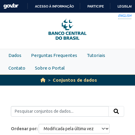
Skip to main content
ACESSO À INFORMAÇÃO
PARTICIPE
LEGISLAÇ
IR
ENGLISH
PARA
O
CONTEÚDO
Dados
Perguntas Frequentes
Tutoriais
Contato
Sobre o Portal
Conjuntos de dados
Ordenar por