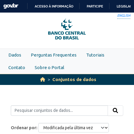
Skip to main content
ACESSO À INFORMAÇÃO
PARTICIPE
LEGISLAÇ
IR
ENGLISH
PARA
O
CONTEÚDO
Dados
Perguntas Frequentes
Tutoriais
Contato
Sobre o Portal
Conjuntos de dados
Ordenar por