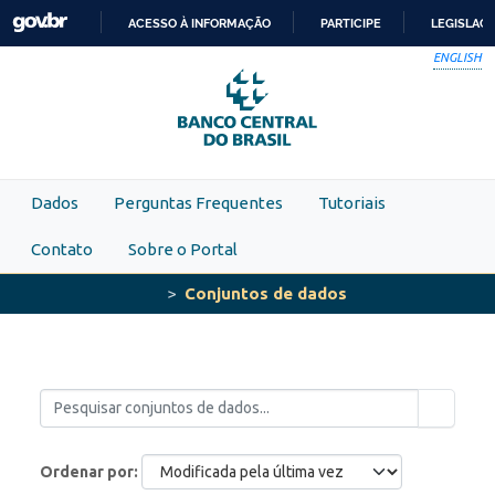
Skip to main content
ACESSO À INFORMAÇÃO
PARTICIPE
LEGISLAÇ
IR
ENGLISH
PARA
O
CONTEÚDO
Dados
Perguntas Frequentes
Tutoriais
Contato
Sobre o Portal
Conjuntos de dados
Ordenar por