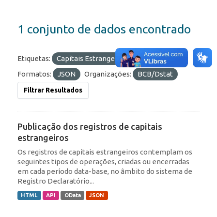
1 conjunto de dados encontrado
Etiquetas:
Capitais Estrangeiros
IED
ROF
Formatos:
JSON
Organizações:
BCB/Dstat
Filtrar Resultados
Publicação dos registros de capitais
estrangeiros
Os registros de capitais estrangeiros contemplam os
seguintes tipos de operações, criadas ou encerradas
em cada período data-base, no âmbito do sistema de
Registro Declaratório...
HTML
API
OData
JSON