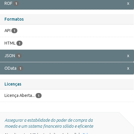
ROF
x
1
Formatos
API
1
HTML
1
JSON
x
1
OData
x
1
Licenças
Licença Aberta...
1
Assegurar a estabilidade do poder de compra da
moeda e um sistema financeiro sólido e eficiente