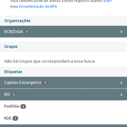
Você também pode ter acesso a esses registros usando a
API
(veja
Documentação da API
).
Organizações
BCB/Dstat
x
1
Grupos
Não há Grupos que correspondam a essa busca
Etiquetas
Capitais Estrangeiros
x
1
IED
x
1
Portfólio
1
RDE
1