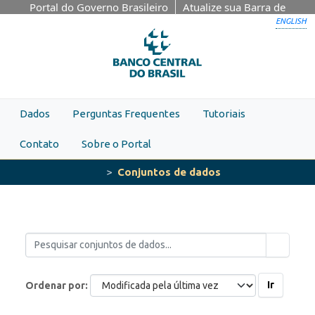
Skip to main content
Portal do Governo Brasileiro
Atualize sua Barra de
Governo
ENGLISH
Dados
Perguntas Frequentes
Tutoriais
Contato
Sobre o Portal
Conjuntos de dados
Ir
Ordenar por