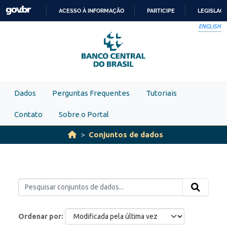
Skip to main content
ACESSO À INFORMAÇÃO
PARTICIPE
LEGISLAÇ
IR
ENGLISH
PARA
O
CONTEÚDO
Dados
Perguntas Frequentes
Tutoriais
Contato
Sobre o Portal
Conjuntos de dados
Ordenar por