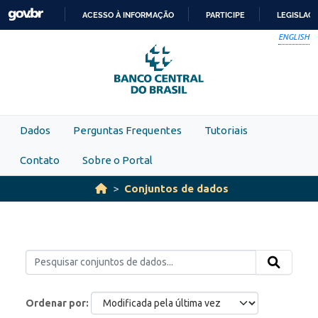
Skip to main content
ACESSO À INFORMAÇÃO
PARTICIPE
LEGISLAÇ
IR
ENGLISH
PARA
O
CONTEÚDO
Dados
Perguntas Frequentes
Tutoriais
Contato
Sobre o Portal
Conjuntos de dados
Ordenar por