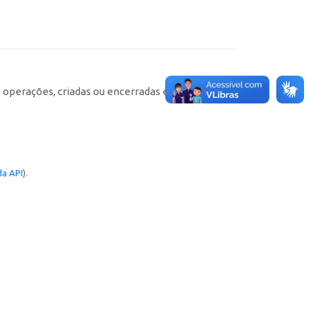
e operações, criadas ou encerradas em cada
a API
).