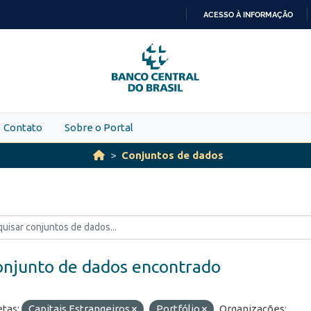
ACESSO À INFORMAÇÃO
IR
PARA
O
CONTEÚDO
Contato
Sobre o Portal
Conjuntos de dados
onjunto de dados encontrado
etas:
Capitais Estrangeiros
Portfólio
Organizações: