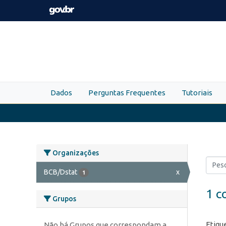
Skip to main content
Dados
Perguntas Frequentes
Tutoriais
Organizações
BCB/Dstat
x
1
1 c
Grupos
Etiqu
Não há Grupos que correspondam a