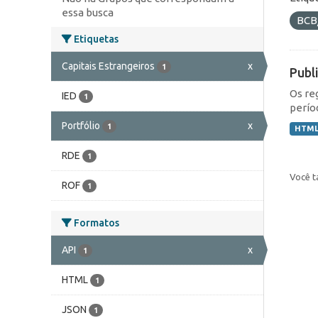
essa busca
BCB
Etiquetas
Capitais Estrangeiros
x
1
Publ
Os re
IED
1
perío
Portfólio
x
1
HTM
RDE
1
Você t
ROF
1
Formatos
API
x
1
HTML
1
JSON
1