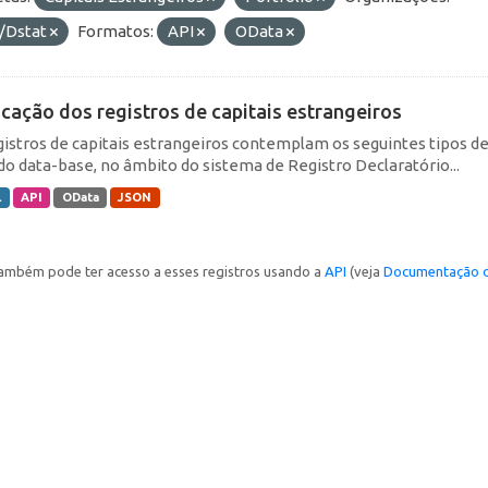
/Dstat
Formatos:
API
OData
icação dos registros de capitais estrangeiros
gistros de capitais estrangeiros contemplam os seguintes tipos d
do data-base, no âmbito do sistema de Registro Declaratório...
L
API
OData
JSON
ambém pode ter acesso a esses registros usando a
API
(veja
Documentação d