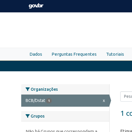
Skip to main content
Dados
Perguntas Frequentes
Tutoriais
Organizações
BCB/Dstat
x
1
1 c
Grupos
Etiqu
Não há Grupos que correspondam a