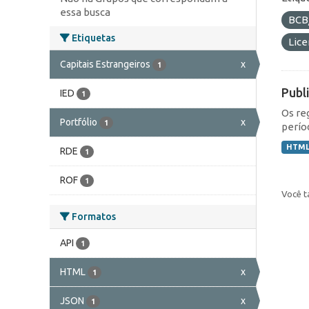
essa busca
BCB
Etiquetas
Lic
Capitais Estrangeiros
x
1
Publ
IED
1
Os re
Portfólio
x
1
perío
HTM
RDE
1
ROF
1
Você t
Formatos
API
1
HTML
x
1
JSON
x
1