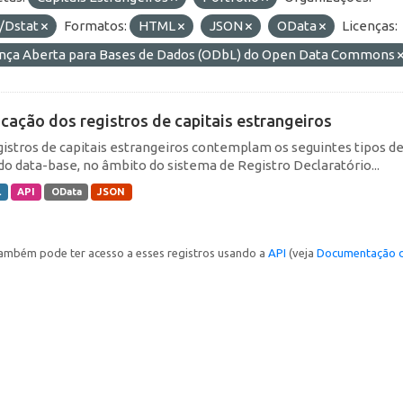
/Dstat
Formatos:
HTML
JSON
OData
Licenças:
ença Aberta para Bases de Dados (ODbL) do Open Data Commons
icação dos registros de capitais estrangeiros
gistros de capitais estrangeiros contemplam os seguintes tipos d
do data-base, no âmbito do sistema de Registro Declaratório...
L
API
OData
JSON
ambém pode ter acesso a esses registros usando a
API
(veja
Documentação d