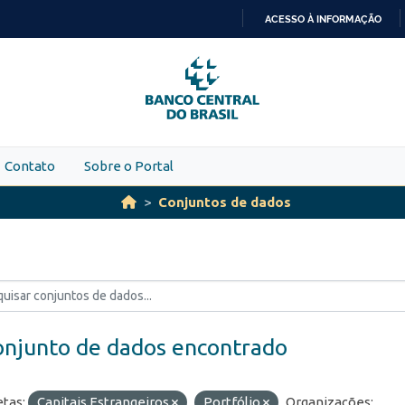
ACESSO À INFORMAÇÃO
IR
PARA
O
CONTEÚDO
Contato
Sobre o Portal
Conjuntos de dados
onjunto de dados encontrado
etas:
Capitais Estrangeiros
Portfólio
Organizações: