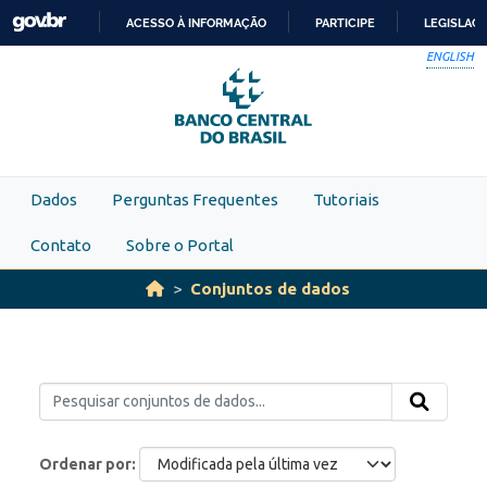
Skip to main content
ACESSO À INFORMAÇÃO
PARTICIPE
LEGISLAÇ
IR
ENGLISH
PARA
O
CONTEÚDO
Dados
Perguntas Frequentes
Tutoriais
Contato
Sobre o Portal
Conjuntos de dados
Ordenar por